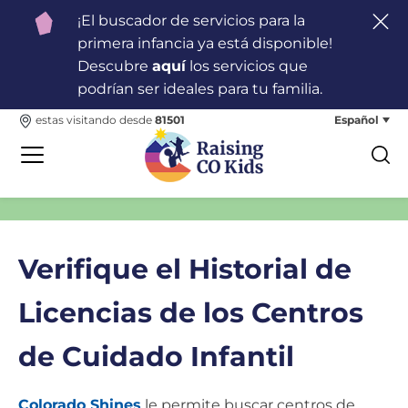
¡El buscador de servicios para la
primera infancia ya está disponible!
Descubre
aquí
los servicios que
podrían ser ideales para tu familia.
Español
estas visitando desde
81501
Verifique el Historial de
Licencias de los Centros
de Cuidado Infantil
Colorado Shines
le permite buscar centros de