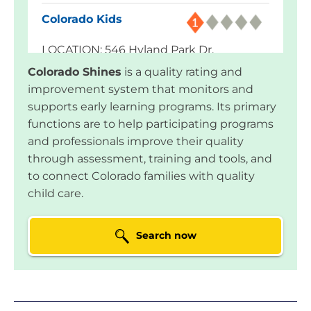
Colorado Kids
LOCATION: 546 Hyland Park Dr,
Glenwood Springs, CO
70.97 miles
Colorado Shines
is a quality rating and
improvement system that monitors and
Honey Tree
supports early learning programs. Its primary
functions are to help participating programs
LOCATION: 64 Favre Lane, Carbondale,
and professionals improve their quality
CO
79.5 miles
through assessment, training and tools, and
to connect Colorado families with quality
City of Aspen Kids
child care.
First
LOCATION: 215 N Garmisch St Ste 1,
Aspen, CO
91.79 miles
Search now
Sleeping Giant
Preschool
LOCATION: 40250 Giant View Dr,