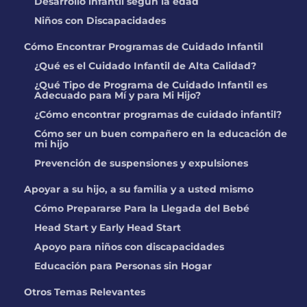
Desarrollo infantil según la edad
Boys & Girls Club of
Not currently
Fremont County
rated
Niños con Discapacidades
LOCATION: 2855 N 9th St, Canon City, CO
Cómo Encontrar Programas de Cuidado Infantil
182.84 miles
¿Qué es el Cuidado Infantil de Alta Calidad?
¿Qué Tipo de Programa de Cuidado Infantil es
Cadence Academy /
Adecuado para Mí y para Mi Hijo?
GATEWAY ACADEMY
¿Cómo encontrar programas de cuidado infantil?
KEN CARYL
Cómo ser un buen compañero en la educación de
LOCATION: 12633 W Indore PL, Littleton,
mi hijo
CO
184.19 miles
Prevención de suspensiones y expulsiones
Barbara McGregor
Apoyar a su hijo, a su familia y a usted mismo
Cómo Prepararse Para la Llegada del Bebé
LOCATION: 3535 Eastman AVE, Boulder,
Head Start y Early Head Start
CO
184.99 miles
Apoyo para niños con discapacidades
Educación para Personas sin Hogar
Dalal Al Dalawi
Otros Temas Relevantes
LOCATION: 13340 W 8th Ave, Golden, CO