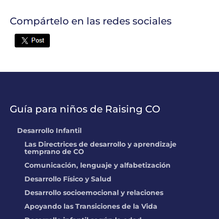
Steamboat Springs, CO
131.36 miles
Compártelo en las redes sociales
Nifty Summer
Not currently
Twitter
Camp
rated
LOCATION: 301 E 12th Street, Durango,
CO
131.8 miles
Courtney
Liu/Sojournings
Guía para niños de Raising CO
Academy
LOCATION: 28670 State Highway 72,
Desarrollo Infantil
Golden, CO
179.08 miles
Las Directrices de desarrollo y aprendizaje
temprano de CO
Custer County School
Comunicación, lenguaje y alfabetización
District
Desarrollo Físico y Salud
LOCATION: 818 Ohio St, Silver Cliff, CO
Desarrollo socioemocional y relaciones
180 miles
Apoyando las Transiciones de la Vida