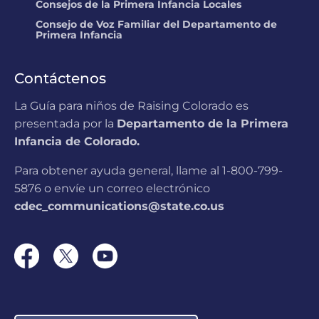
Consejos de la Primera Infancia Locales
185.57 miles
Consejo de Voz Familiar del Departamento de
Primera Infancia
Ute Meadows
Preschool
Contáctenos
LOCATION: 110505 W Meadows Dr,
Littleton, CO
185.79 miles
La Guía para niños de Raising Colorado es
presentada por la
Departamento de la Primera
ROCKY MOUNTAIN
Infancia de Colorado.
DEAF SCHOOL
LOCATION: 10300 W Nassau ST, Denver,
Para obtener ayuda general, llame al 1-800-799-
CO
186.38 miles
5876 o envíe un correo electrónico
cdec_communications@state.co.us
Kullerstrand Preschool
LOCATION: 12225 W 38th Ave, Wheat
Ridge, CO
186.82 miles
Anne Odegard