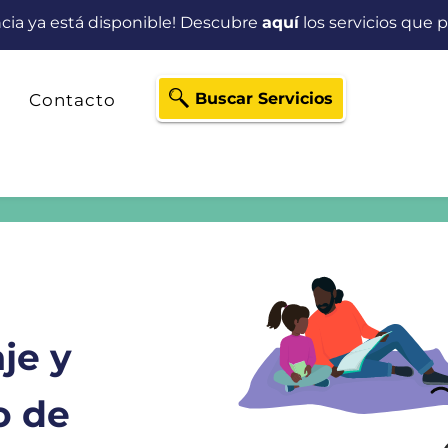
ancia ya está disponible! Descubre
aquí
los servicios que p
Buscar Servicios
Contacto
je y
o de