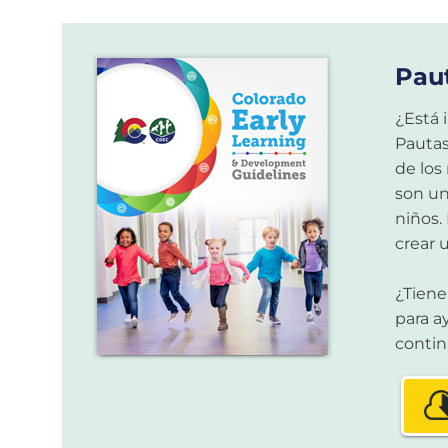
Pau
¿Está 
Pautas
de los
son un
niños.
crear 
¿Tiene
para a
contin