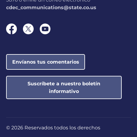
cdec_communications@state.co.us
Colorado Military
Academy
UBICACIÓN:
360 Command View,
Colorado Springs, CO
The Learning Nest
Envíanos tus comentarios
UBICACIÓN:
4433 W 29th Ave #205,
Denver, CO
Suscríbete a nuestro boletín
CSCC Meadows Park
Actualmente
informativo
Before & After School
no clasificado
UBICACIÓN:
1943 S El Paso Ave,
Colorado Springs, CO
AlphaBEST @ Dunn
Actualmente no
©
2026 Reservados todos los derechos
Elementary
clasificado
UBICACIÓN:
501 S Washington Ave,