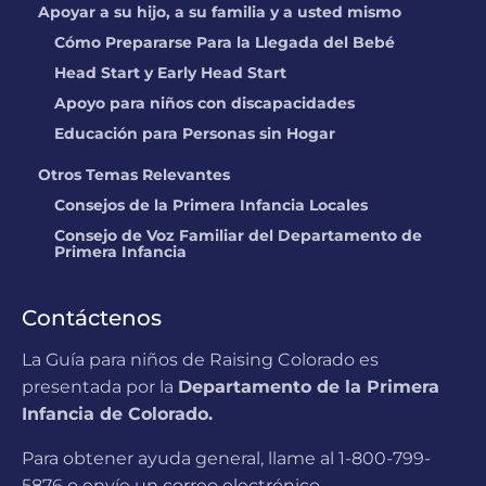
Childrens Lighthouse
Apoyar a su hijo, a su familia y a usted mismo
Parker
Cómo Prepararse Para la Llegada del Bebé
UBICACIÓN:
11775 Tara Lane, Parker,
Head Start y Early Head Start
CO
Apoyo para niños con discapacidades
Educación para Personas sin Hogar
Peter Pan Y Sus
Amigos Preschool
Otros Temas Relevantes
UBICACIÓN:
100 W 16th Street, Rifle, CO
Consejos de la Primera Infancia Locales
Consejo de Voz Familiar del Departamento de
Stars Kid Care @
Actualmente
Primera Infancia
Crown Pointe
no clasificado
Academy
Contáctenos
UBICACIÓN:
2900 W 86th Ave,
Westminster, CO
La Guía para niños de Raising Colorado es
presentada por la
Departamento de la Primera
Stephanie Brown
Infancia de Colorado.
UBICACIÓN:
4306 N. Weber St, Colorado
Para obtener ayuda general, llame al 1-800-799-
Springs, CO
5876 o envíe un correo electrónico