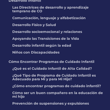
Desarrollo Infantil
Las Directrices de desarrollo y aprendizaje
UBICACIÓN:
13501 W 65th Ave, Arvada,
temprano de CO
CO
Comunicación, lenguaje y alfabetización
Desarrollo Físico y Salud
RIO MARQUEZ
Desarrollo socioemocional y relaciones
UBICACIÓN:
104 CORONA AVENUE,
Apoyando las Transiciones de la Vida
WIGGINS, CO
Desarrollo infantil según la edad
Niños con Discapacidades
Meredith Widmark
Cómo Encontrar Programas de Cuidado Infantil
UBICACIÓN:
742 S Carriage DR,
¿Qué es el Cuidado Infantil de Alta Calidad?
Milliken, CO
¿Qué Tipo de Programa de Cuidado Infantil es
Adecuado para Mí y para Mi Hijo?
THE GODDARD
¿Cómo encontrar programas de cuidado infantil?
SCHOOL
Cómo ser un buen compañero en la educación de
UBICACIÓN:
12700 Lynnfield DR,
mi hijo
Englewood, CO
Prevención de suspensiones y expulsiones