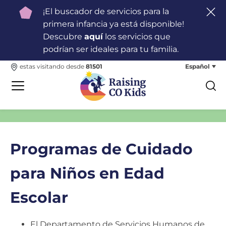
¡El buscador de servicios para la
primera infancia ya está disponible!
Descubre
aquí
los servicios que
podrían ser ideales para tu familia.
Español
estas visitando desde
81501
Programas de Cuidado
para Niños en Edad
Escolar
El Departamento de Servicios Humanos de