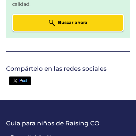
UBICACIÓN:
2632 S Halifax Ct, Aurora,
calidad.
CO
Buscar ahora
Mini Miracles Child
Care
UBICACIÓN:
16229 E 99th Way,
Commerce City, CO
YMCA of Pikes Peak
Actualmente no
Region Valley
clasificado
Compártelo en las redes sociales
UBICACIÓN:
1160 Keith Drive, Colorado
Twitter
Springs, CO
YMCA @
Actualmente no
Monterey
clasificado
UBICACIÓN:
2311 Monterey Rd, Colorado
Springs, CO
Guía para niños de Raising CO
Anne Odegard