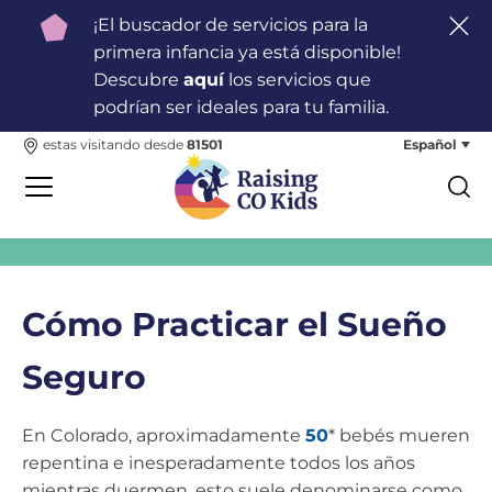
¡El buscador de servicios para la
primera infancia ya está disponible!
Descubre
aquí
los servicios que
podrían ser ideales para tu familia.
Español
estas visitando desde
81501
Cómo Practicar el Sueño
Seguro
En Colorado, aproximadamente
50
* bebés mueren
repentina e inesperadamente todos los años
mientras duermen, esto suele denominarse como