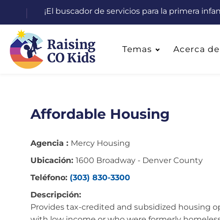
¡El buscador de servicios para la primera inf
Temas
Acerca de
Affordable Housing
Agencia :
Mercy Housing
Ubicación:
1600 Broadway - Denver County
Teléfono:
(303) 830-3300
Descripción:
Provides tax-credited and subsidized housing op
with low income or who were formerly homeless