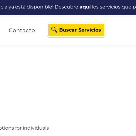
ancia ya está disponible! Descubre
aquí
los servicios que p
Buscar Servicios
Contacto
tions for individuals
.