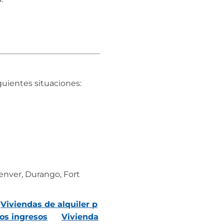
uientes situaciones:
enver, Durango, Fort
Viviendas de alquiler p
os ingresos
Vivienda