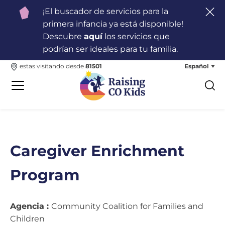
¡El buscador de servicios para la
primera infancia ya está disponible!
Descubre
aquí
los servicios que
podrían ser ideales para tu familia.
Español
estas visitando desde
81501
Caregiver Enrichment
Program
Agencia :
Community Coalition for Families and
Children