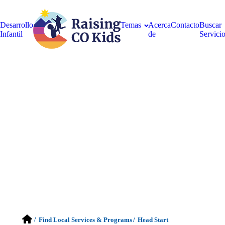
Desarrollo
Temas
Acerca
Contacto
Buscar
Infantil
de
Servici
/
Find Local Services & Programs
/
Head Start