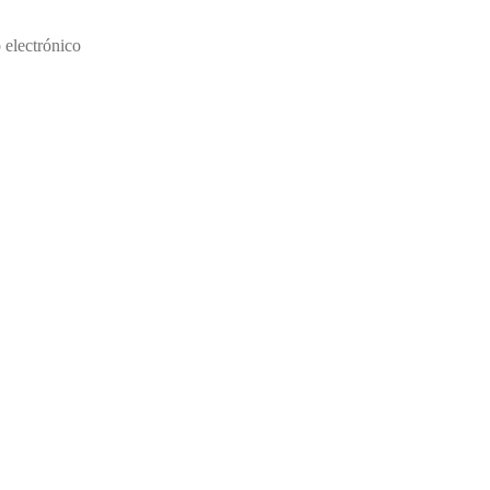
ento de la Primera Infancia de Colorado.
o electrónico
cdec_communications@state.co.us