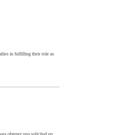
es in fulfilling their role as
para obtener una solicitud en