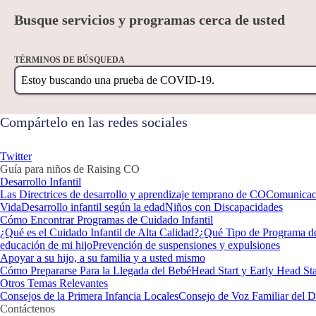
Busque servicios y programas cerca de usted
TÉRMINOS DE BÚSQUEDA
Compártelo en las redes sociales
Twitter
Guía para niños de Raising CO
Desarrollo Infantil
Las Directrices de desarrollo y aprendizaje temprano de CO
Comunicaci
Vida
Desarrollo infantil según la edad
Niños con Discapacidades
Cómo Encontrar Programas de Cuidado Infantil
¿Qué es el Cuidado Infantil de Alta Calidad?
¿Qué Tipo de Programa de
educación de mi hijo
Prevención de suspensiones y expulsiones
Apoyar a su hijo, a su familia y a usted mismo
Cómo Prepararse Para la Llegada del Bebé
Head Start y Early Head Sta
Otros Temas Relevantes
Consejos de la Primera Infancia Locales
Consejo de Voz Familiar del D
Contáctenos