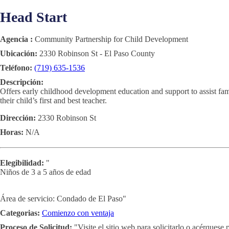
Head Start
Agencia :
Community Partnership for Child Development
Ubicación:
2330 Robinson St - El Paso County
Teléfono:
(719) 635-1536
Descripción:
Offers early childhood development education and support to assist famili
their child’s first and best teacher.
Dirección:
2330 Robinson St
Horas:
N/A
Elegibilidad:
"
Niños de 3 a 5 años de edad
Área de servicio: Condado de El Paso"
Categorias:
Comienzo con ventaja
Proceso de Solicitud:
"Visite el sitio web para solicitarlo o acérquese 