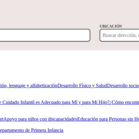
UBICACIÓN
ón, lenguaje y alfabetización
Desarrollo Físico y Salud
Desarrollo soci
 Cuidado Infantil es Adecuado para Mí y para Mi Hijo?
¿Cómo encontra
rt
Apoyo para niños con discapacidades
Educación para Personas sin H
epartamento de Primera Infancia