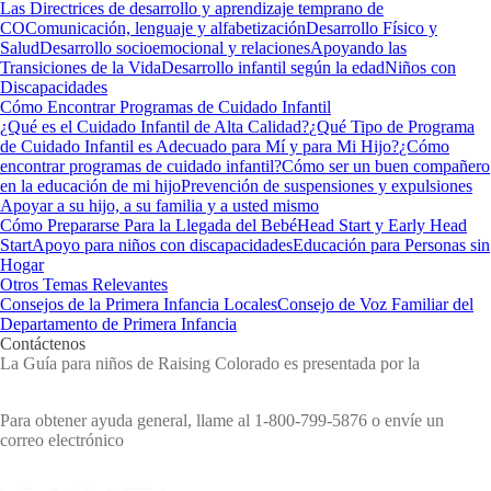
Las Directrices de desarrollo y aprendizaje temprano de
CO
Comunicación, lenguaje y alfabetización
Desarrollo Físico y
Salud
Desarrollo socioemocional y relaciones
Apoyando las
Transiciones de la Vida
Desarrollo infantil según la edad
Niños con
Discapacidades
Cómo Encontrar Programas de Cuidado Infantil
¿Qué es el Cuidado Infantil de Alta Calidad?
¿Qué Tipo de Programa
de Cuidado Infantil es Adecuado para Mí y para Mi Hijo?
¿Cómo
encontrar programas de cuidado infantil?
Cómo ser un buen compañero
en la educación de mi hijo
Prevención de suspensiones y expulsiones
Apoyar a su hijo, a su familia y a usted mismo
Cómo Prepararse Para la Llegada del Bebé
Head Start y Early Head
Start
Apoyo para niños con discapacidades
Educación para Personas sin
Hogar
Otros Temas Relevantes
Consejos de la Primera Infancia Locales
Consejo de Voz Familiar del
Departamento de Primera Infancia
Contáctenos
La Guía para niños de Raising Colorado es presentada por la
Departamento de la Primera Infancia de Colorado.
Para obtener ayuda general, llame al 1-800-799-5876 o envíe un
correo electrónico
cdec_communications@state.co.us