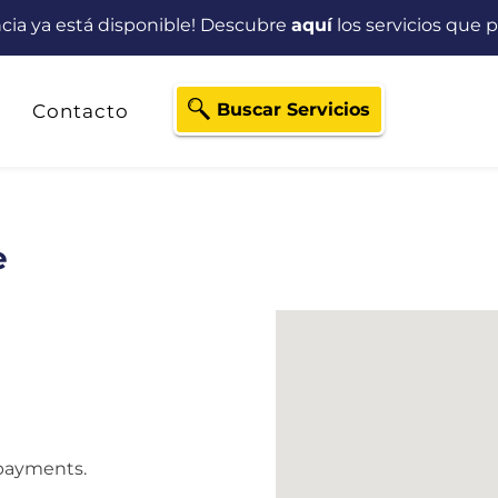
ancia ya está disponible! Descubre
aquí
los servicios que p
Buscar Servicios
Contacto
e
y payments.